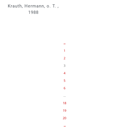
Krauth, Hermann, o. T. ,
1988
←
1
2
3
4
5
6
…
18
19
20
→