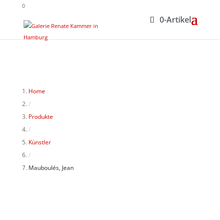
0
0-Artikel
Home
/
Produkte
/
Künstler
/
Mauboulés, Jean