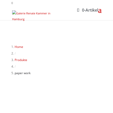
0
0-Artikel
Home
/
Produkte
/
paper work