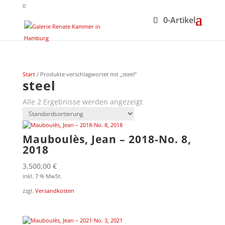
0
0-Artikel
Start
/ Produkte verschlagwortet mit „steel“
steel
Alle 2 Ergebnisse werden angezeigt
Mauboulès, Jean – 2018-No. 8,
2018
3.500,00
€
inkl. 7 % MwSt.
zzgl.
Versandkosten