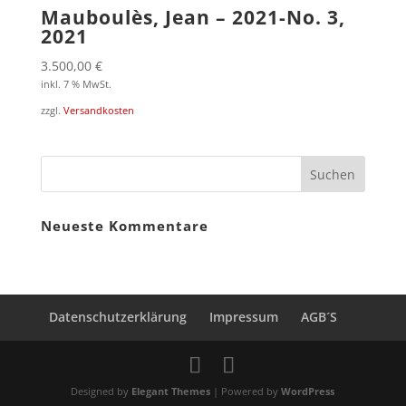
Mauboulès, Jean – 2021-No. 3,
2021
3.500,00
€
inkl. 7 % MwSt.
zzgl.
Versandkosten
Neueste Kommentare
Datenschutzerklärung
Impressum
AGB´S
Designed by
Elegant Themes
| Powered by
WordPress