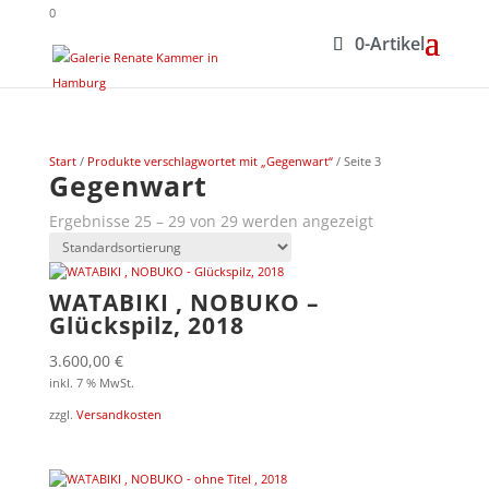
0
0-Artikel
Start
/
Produkte verschlagwortet mit „Gegenwart“
/ Seite 3
Gegenwart
Ergebnisse 25 – 29 von 29 werden angezeigt
WATABIKI , NOBUKO –
Glückspilz, 2018
3.600,00
€
inkl. 7 % MwSt.
zzgl.
Versandkosten