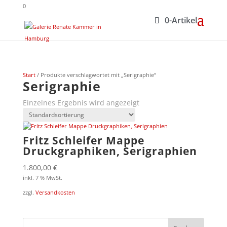
0
0-Artikel
Start
/ Produkte verschlagwortet mit „Serigraphie“
Serigraphie
Einzelnes Ergebnis wird angezeigt
Fritz Schleifer Mappe
Druckgraphiken, Serigraphien
1.800,00
€
inkl. 7 % MwSt.
zzgl.
Versandkosten