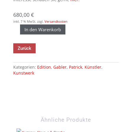
680,00
€
inkl. 7 % MwSt.
zzgl.
Versandkosten
In den Warenkorb
Gabler,
Patrick
-
Zurück
Kreis
und
Kosmos
Kategorien:
Edition
,
Gabler, Patrick
,
Künstler
,
V,
Kunstwerk
2016
(Einzelblatt)
Menge
Ähnliche Produkte