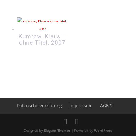
Kumrow, Klaus –
ohne Titel, 2007
Datenschutzerklärung
Impressum
AGB´S
Designed by
Elegant Themes
| Powered by
WordPress