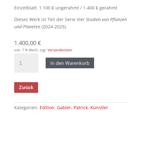
Einzelblatt: 1.100 € ungerahmt / 1.400 € gerahmt
Dieses Werk ist Teil der Serie
Vier Studien von Pflanzen
und Planeten
(2024-2025).
1.400,00
€
inkl. 7 % MwSt.
zzgl.
Versandkosten
Gabler,
In den Warenkorb
Patrick
-
Zwei
Mondsicheln,
Zurück
2024-
2025
Menge
Kategorien:
Edition
,
Gabler, Patrick
,
Künstler