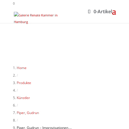
0
0-Artikel
Home
/
Produkte
/
Künstler
/
Piper, Gudrun
/
Piper, Gudrun – Improvisationen,...