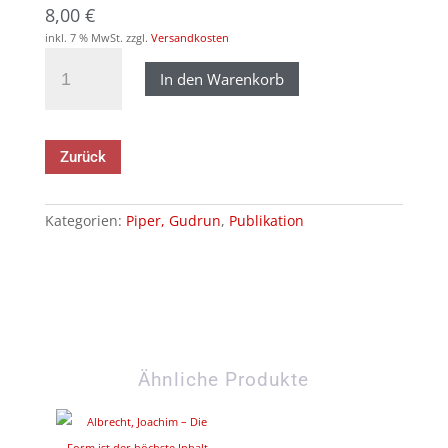
8,00
€
inkl. 7 % MwSt.
zzgl.
Versandkosten
Piper,
In den Warenkorb
Gudrun
–
Improvisationen,
2014
Zurück
Menge
Kategorien:
Piper, Gudrun
,
Publikation
Ähnliche Produkte