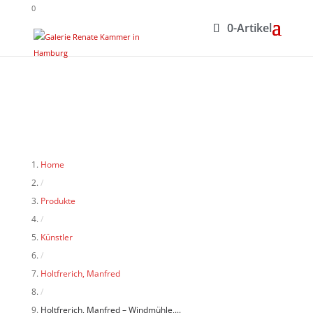
0
0-Artikel
Home
/
Produkte
/
Künstler
/
Holtfrerich, Manfred
/
Holtfrerich, Manfred – Windmühle,...