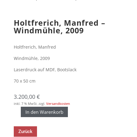
Holtfrerich, Manfred –
Windmühle, 2009
Holtfrerich, Manfred
Windmühle, 2009
Laserdruck auf MDF, Bootslack
70 x 50 cm
3.200,00
€
inkl. 7 % MwSt.
zzgl.
Versandkosten
In den Warenkorb
Holtfrerich,
Manfred
-
Zurück
Windmühle,