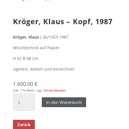
Kröger, Klaus – Kopf, 1987
Kröger, Klaus
( 26/1/87) 1987
Mischtechnik auf Papier
H 62 B 48 cm
signiert, datiert und bezeichnet
1.600,00
€
inkl. 7 % MwSt.
zzgl.
Versandkosten
Kröger,
In den Warenkorb
Klaus
–
Kopf,
1987
Zurück
Menge