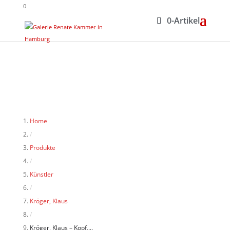
0
0-Artikel
Home
/
Produkte
/
Künstler
/
Kröger, Klaus
/
Kröger, Klaus – Kopf,...